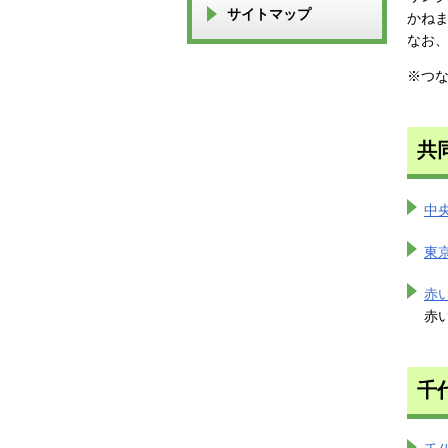
サイトマップ
かね
なお
※つ
共
中
東
赤
赤
千