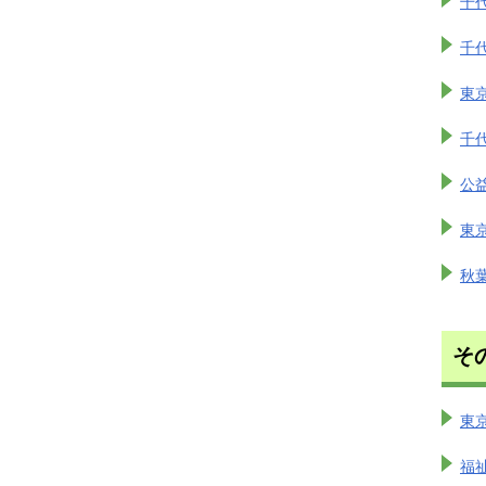
千
千
東
千
公
東
秋
そ
東
福