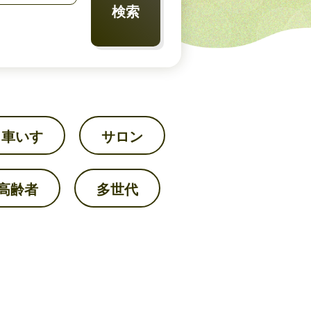
検索
車いす
サロン
高齢者
多世代