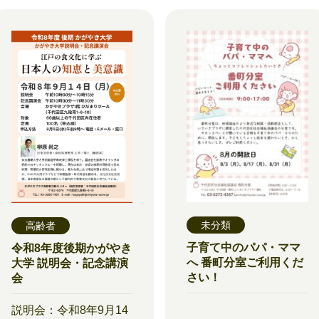
未分類
高齢者
子育て中のパパ・ママ
令和8年度後期かがやき
へ 番町分室ご利用くだ
大学 説明会・記念講演
さい！
会
説明会：令和8年9月14