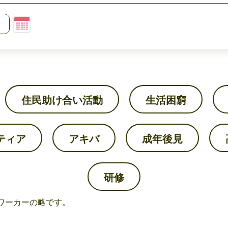
住民助け合い活動
生活困窮
ティア
アキバ
成年後見
研修
ワーカーの略です。