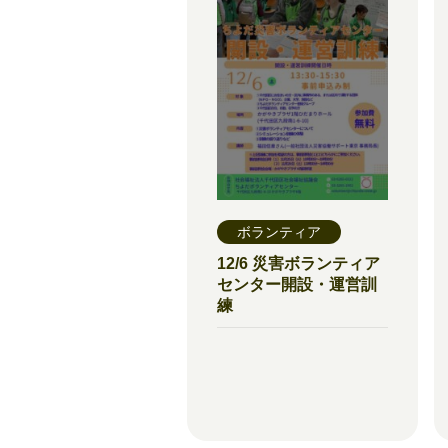
ボランティア
12/6 災害ボランティア
センター開設・運営訓
練