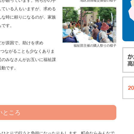
もが願っています。何らかの手
地区別情報交換会の様子
している人もいますが、求める
んな時に頼りになるのが、家族
ちです。
どが原因で、助けを求め
福祉部主催の隣人祭りの様子
につながることも少なくありま
民のみなさんがお互いに福祉課
活動です。
いところ
もひとりで行うと負担になったりもします。町会ならみんなで