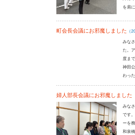
を肩
町会長会議にお邪魔しました
（20
みな
た。
度ま
神田
わっ
婦人部長会議にお邪魔しました
（
みな
です。
ーを務
和泉