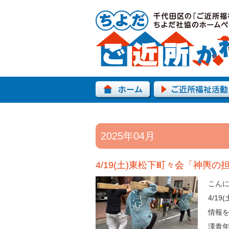
2025年04月
4/19(土)東松下町々会「神輿
こんに
4/1
情報を
澤青