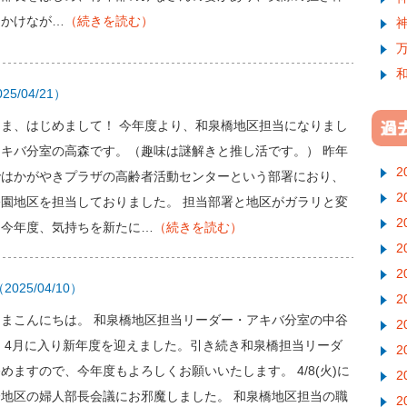
にかけなが…
（続きを読む）
25/04/21）
さま、はじめまして！ 今年度より、和泉橋地区担当になりまし
アキバ分室の高森です。（趣味は謎解きと推し活です。） 昨年
2
ではかがやきプラザの高齢者活動センターという部署におり、
2
公園地区を担当しておりました。 担当部署と地区がガラリと変
2
た今年度、気持ちを新たに…
（続きを読む）
2
2
2025/04/10）
2
さまこんにちは。 和泉橋地区担当リーダー・アキバ分室の中谷
2
 4月に入り新年度を迎えました。引き続き和泉橋担当リーダ
2
めますので、今年度もよろしくお願いいたします。 4/8(火)に
2
橋地区の婦人部長会議にお邪魔しました。 和泉橋地区担当の職
2