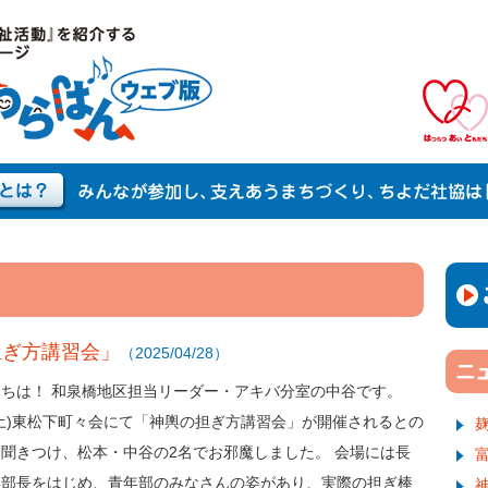
の担ぎ方講習会」
（2025/04/28）
ちは！ 和泉橋地区担当リーダー・アキバ分室の中谷です。
9(土)東松下町々会にて「神輿の担ぎ方講習会」が開催されるとの
聞きつけ、松本・中谷の2名でお邪魔しました。 会場には長
年部長をはじめ、青年部のみなさんの姿があり、実際の担ぎ棒