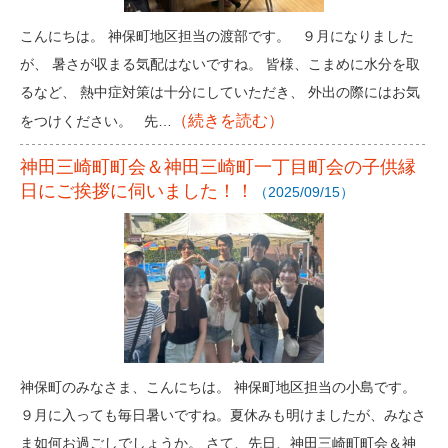
こんにちは。 神保町地区担当の渡部です。 ９月になりました
が、 暑さが収まる気配はないですね。 皆様、こまめに水分を取
るなど、 熱中症対策は十分にしていただき、 外出の際にはお気
（続きを読む）
をつけください。 先…
神田三崎町町会＆神田三崎町一丁目町会の子供縁
日にご挨拶に伺いました！！
（2025/09/15）
神保町のみなさま、こんにちは。 神保町地区担当の小島です。
９月に入っても毎日暑いですね。夏休みも明けましたが、みなさ
ま如何お過ごしでしょうか。 さて、先日、神田三崎町町会＆神