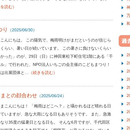
きを読む）
つり
（2025/06/30）
まこんにちは。 この陽気で、梅雨明けがまだというのが信じら
いくらい、暑い日が続いています。 この暑さに負けないくらい
2
かった」のが、29日（日）に神田東松下町住宅1階にある「千
2
ル」で行われた、NPO法人いちごの会主催のこどもまつり！
2
度は出展団体と…
（続きを読む）
2
2
なさまとの顔合わせ
2
（2025/06/24）
2
さまこんにちは！ 「梅雨はどこへ？」と囁かれるほど晴れる日
2
いていますが、急な大雨になる日もありそうです。 また、急激
2
なり35度の猛暑日となる日も。 そんな6月ですが、千代田区
2