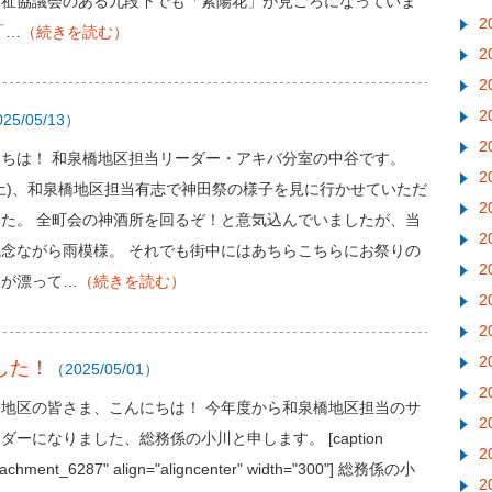
福祉協議会のある九段下でも「紫陽花」が見ごろになっていま
2
「…
（続きを読む）
2
2
2
25/05/13）
2
ちは！ 和泉橋地区担当リーダー・アキバ分室の中谷です。
2
0(土)、和泉橋地区担当有志で神田祭の様子を見に行かせていただ
2
した。 全町会の神酒所を回るぞ！と意気込んでいましたが、当
2
残念ながら雨模様。 それでも街中にはあちらこちらにお祭りの
2
ドが漂って…
（続きを読む）
2
2
2
した！
（2025/05/01）
2
橋地区の皆さま、こんにちは！ 今年度から和泉橋地区担当のサ
2
ダーになりました、総務係の小川と申します。 [caption
2
ttachment_6287" align="aligncenter" width="300"] 総務係の小
2