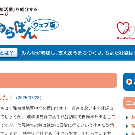
した！
（2025/07/28）
にちは！和泉橋地区担当の西山です！ 皆さま暑い中で体調は
がでしょうか。 成年後見係である私は訪問で自転車外出をして
のですが、信号待ちの時は絶対に日陰に行くという小さな対策
っています。 熱中症に対する「小さな対策」を行っている方…