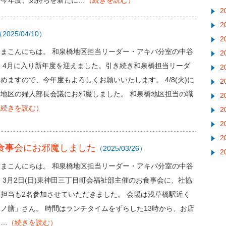
た今年度、気持ちを新たに…
（続きを読む）
2
2
2025/04/10）
2
さまこんにちは。 和泉橋地区担当リーダー・アキバ分室の中谷
2
 4月に入り新年度を迎えました。引き続き和泉橋担当リーダ
2
めますので、今年度もよろしくお願いいたします。 4/8(火)に
2
橋地区の婦人部長会議にお邪魔しました。 和泉橋地区担当の職
2
（続きを読む）
2
2
2
部食事会にお邪魔しました
（2025/03/26）
2
さまこんにちは。 和泉橋地区担当リーダー・アキバ分室の中谷
 3月2日(日)東神田三丁目町会福祉部主催のお食事会に、社協
担当も2名参加させていただきました。 会場は浅草橋駅近く
ノ膳」さん。 時間はランチタイムをずらした13時から、お店
し…
（続きを読む）