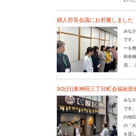
わっ
婦人部長会議にお邪魔しました
（
みな
です。
ーを務
和泉
員…
3/2(日)東神田三丁目町会福祉
みな
です。
の地区
の「火
を貸