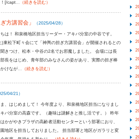
[/capt…
（続きを読む）
2
2
の担ぎ方講習会」
（2025/04/28）
2
2
ちは！ 和泉橋地区担当リーダー・アキバ分室の中谷です。
2
9(土)東松下町々会にて「神輿の担ぎ方講習会」が開催されるとの
2
聞きつけ、松本・中谷の2名でお邪魔しました。 会場には長
2
年部長をはじめ、青年部のみなさんの姿があり、実際の担ぎ棒
2
にかけなが…
（続きを読む）
2
2
25/04/21）
2
2
さま、はじめまして！ 今年度より、和泉橋地区担当になりまし
2
アキバ分室の高森です。（趣味は謎解きと推し活です。） 昨年
2
ではかがやきプラザの高齢者活動センターという部署におり、
2
公園地区を担当しておりました。 担当部署と地区がガラリと変
2