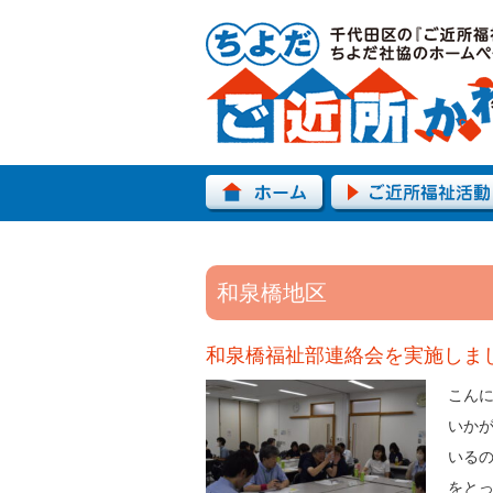
和泉橋地区
和泉橋福祉部連絡会を実施しま
こん
いか
いる
をと