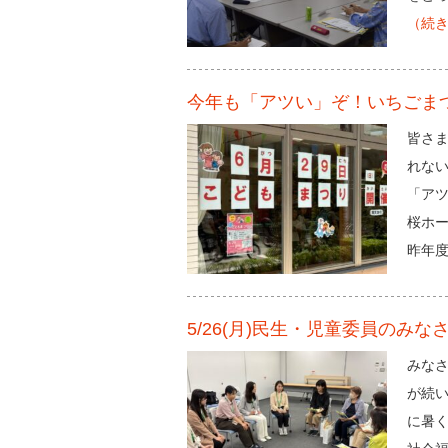
（続
今年も「アツい」ぞ！いちごま
皆さ
れな
「アツ
桜ホー
昨年
5/26(月)民生・児童委員のみ
みな
が続
に暑く