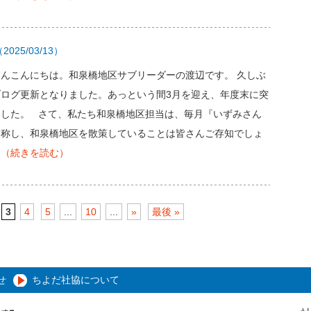
2025/03/13）
さんこんにちは。和泉橋地区サブリーダーの渡辺です。 久しぶ
ブログ更新となりました。あっという間3月を迎え、年度末に突
ました。 さて、私たち和泉橋地区担当は、毎月『いずみさん
と称し、和泉橋地区を散策していることは皆さんご存知でしょ
…
（続きを読む）
3
4
5
...
10
...
»
最後 »
せ
ちよだ社協について