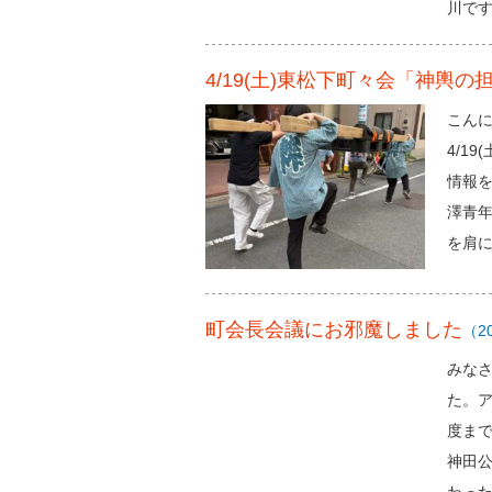
川です！
4/19(土)東松下町々会「神輿
こんに
4/1
情報を
澤青
を肩
町会長会議にお邪魔しました
（20
みな
た。
度ま
神田