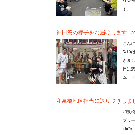
社会
す。 
神田祭の様子をお届けします
（20
こんに
5/1
きま
日は
ムー
和泉橋地区担当に返り咲きしま
和泉
ブリー
id="a