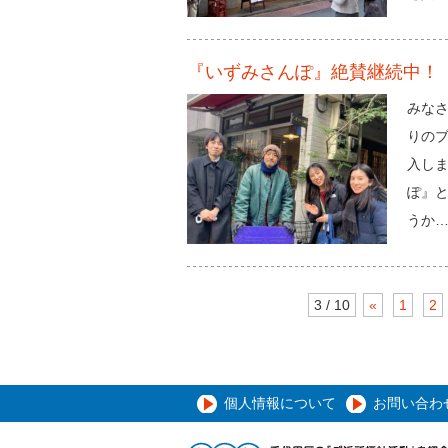
『いずみさんぽ』絶賛継続中！
（
みな
りの
入し
ぽ』
うか
3 / 10
«
1
2
個人情報について
お問い合わ