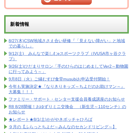
新着情報
8/27(木)CSW地域ささえ合い研修『「見えない障がい」と地域
での暮らし』
9/12(土) みんなで楽しむeスポーツクラブ（IVUSA市ヶ谷クラ
ブ）
9/26(土)ひだまりサロン「手のひらのはじめましてVer2～動物園
に行ってみよう～」
9月8日（火）ご縁むすび食堂musubiお申込受付開始！
今年も実施決定★『なりきりキッズ～ちよだのお助けマン～』
大募集！！！
ファミリー・サポート・センター支援会員養成講座のお知らせ
R8 8/28開催！おゆずりミニ交換会 （新生児～110センチ）の
お知らせ
★レポート★8/1(土)かがやきボッチャひろば
９月の【ふらっとちよだ～みんなのセカンドリビング～】