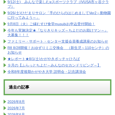
9/12(土) みんなで楽しむeスポーツクラブ（IVUSA市ヶ谷クラ
ブ）
9/26(土)ひだまりサロン「手のひらのはじめましてVer2～動物園
に行ってみよう～」
9月8日（火）ご縁むすび食堂musubiお申込受付開始！
今年も実施決定★『なりきりキッズ～ちよだのお助けマン～』
大募集！！！
ファミリー・サポート・センター支援会員養成講座のお知らせ
R8 8/28開催！おゆずりミニ交換会 （新生児～110センチ）の
お知らせ
★レポート★8/1(土)かがやきボッチャひろば
９月の【ふらっとちよだ～みんなのセカンドリビング～】
令和8年度後期かがやき大学 説明会・記念講演会
過去の記事
2026年8月
2026年7月
2026年6月