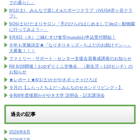
での暮らし』
9/12(土) みんなで楽しむeスポーツクラブ（IVUSA市ヶ谷クラ
ブ）
9/26(土)ひだまりサロン「手のひらのはじめましてVer2～動物園
に行ってみよう～」
9月8日（火）ご縁むすび食堂musubiお申込受付開始！
今年も実施決定★『なりきりキッズ～ちよだのお助けマン～』
大募集！！！
ファミリー・サポート・センター支援会員養成講座のお知らせ
R8 8/28開催！おゆずりミニ交換会 （新生児～110センチ）の
お知らせ
★レポート★8/1(土)かがやきボッチャひろば
９月の【ふらっとちよだ～みんなのセカンドリビング～】
令和8年度後期かがやき大学 説明会・記念講演会
過去の記事
2026年8月
2026年7月