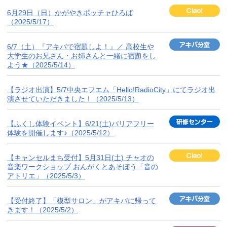
6月29日（日）かがやきボッチャひろば
（2025/5/17）
6/7（土）『アキバで宿題しよ！』／ 高校生や
大学生のお兄さん・お姉さんと一緒に宿題をし
よう★（2025/5/14）
【ラジオ出演】5/7中央エフエム「Hello!RadioCity」にてラジオ出
演させていただきました！（2025/5/13）
【ふくし体験イベント】6/21(土)バリアフリー
体験を開催します♪（2025/5/12）
【キャンセルまち受付】5月31日(土) チャオの
音楽ワークショップ おんがくとあそぼう「音の
アトリエ」（2025/5/3）
【受付終了】「模型サロン」がアキバに帰って
きます！（2025/5/2）