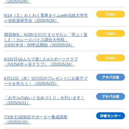
（2025/5/28）
6/14（土）わくわく電車タイムwith法政大学市
ヶ谷鉄道研究会（2025/5/26）
満員御礼：6/28(土)ひだまりサロン「学ぶ！楽
しむ！カレースパイス調合大作戦」
※6/5(木)9：00申込開始（2025/5/24）
6/15(日)みんなで楽しむeスポーツクラブ
（IVUSA市ヶ谷クラブ）（2025/5/24）
6月11日（水）父の日のプレゼントにお菓子ブ
ーケを作ろう！（2025/5/23）
「おサルのぬいぐるみづくり」を行います！
（2025/5/21）
7/19(土)認知症サポーター養成講座
（2025/5/19）