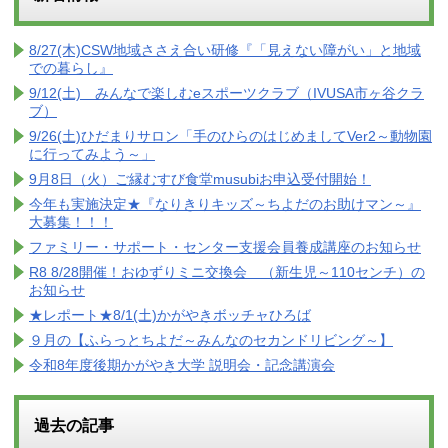
8/27(木)CSW地域ささえ合い研修『「見えない障がい」と地域
での暮らし』
9/12(土) みんなで楽しむeスポーツクラブ（IVUSA市ヶ谷クラ
ブ）
9/26(土)ひだまりサロン「手のひらのはじめましてVer2～動物園
に行ってみよう～」
9月8日（火）ご縁むすび食堂musubiお申込受付開始！
今年も実施決定★『なりきりキッズ～ちよだのお助けマン～』
大募集！！！
ファミリー・サポート・センター支援会員養成講座のお知らせ
R8 8/28開催！おゆずりミニ交換会 （新生児～110センチ）の
お知らせ
★レポート★8/1(土)かがやきボッチャひろば
９月の【ふらっとちよだ～みんなのセカンドリビング～】
令和8年度後期かがやき大学 説明会・記念講演会
過去の記事