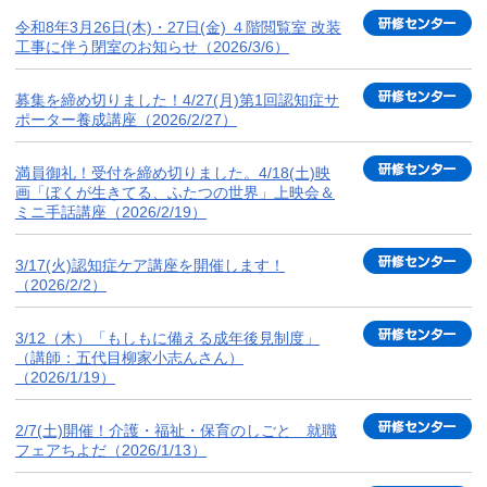
令和8年3月26日(木)・27日(金) ４階閲覧室 改装
工事に伴う閉室のお知らせ（2026/3/6）
募集を締め切りました！4/27(月)第1回認知症サ
ポーター養成講座（2026/2/27）
満員御礼！受付を締め切りました。4/18(土)映
画「ぼくが生きてる、ふたつの世界」上映会＆
ミニ手話講座（2026/2/19）
3/17(火)認知症ケア講座を開催します！
（2026/2/2）
3/12（木）「もしもに備える成年後見制度」
（講師：五代目柳家小志んさん）
（2026/1/19）
2/7(土)開催！介護・福祉・保育のしごと 就職
フェアちよだ（2026/1/13）