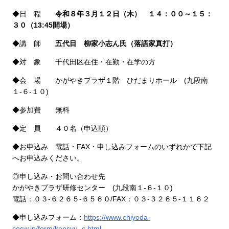
◆日 程
令和８年３月１２日（木） １４：００～１５：
３０（13
:45開場）
◆講 師
五代目 柳家小志ん氏（落語家真打）
◆対 象 千代田区在住・在勤・在学の方
◆会 場 かがやきプラザ１階 ひだまりホール (九段南
１-６-１０)
◆参加費 無料
◆定 員 ４０名（申込順）
◆お申込み 電話・FAX・申し込みフォームのいずれかで下記
へお申込みください。
◎申し込み・お問い合わせ先
かがやきプラザ研修センター (九段南１-６-１０)
電話：０３-６２６５-６５６０/FAX：０３-３２６５-１１６２
◆申し込みフォーム：
https://www.chiyoda-
cosw.jp/form/kensyu_c.html