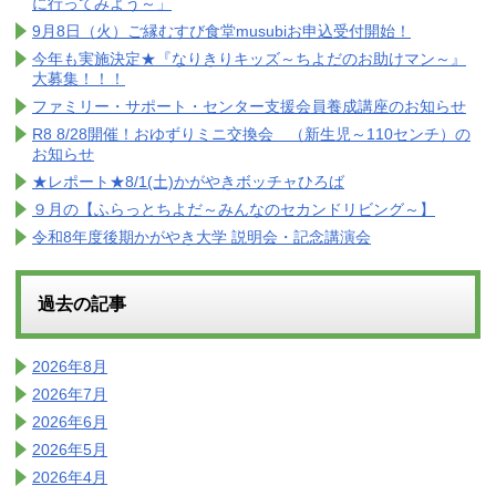
に行ってみよう～」
9月8日（火）ご縁むすび食堂musubiお申込受付開始！
今年も実施決定★『なりきりキッズ～ちよだのお助けマン～』
大募集！！！
ファミリー・サポート・センター支援会員養成講座のお知らせ
R8 8/28開催！おゆずりミニ交換会 （新生児～110センチ）の
お知らせ
★レポート★8/1(土)かがやきボッチャひろば
９月の【ふらっとちよだ～みんなのセカンドリビング～】
令和8年度後期かがやき大学 説明会・記念講演会
過去の記事
2026年8月
2026年7月
2026年6月
2026年5月
2026年4月