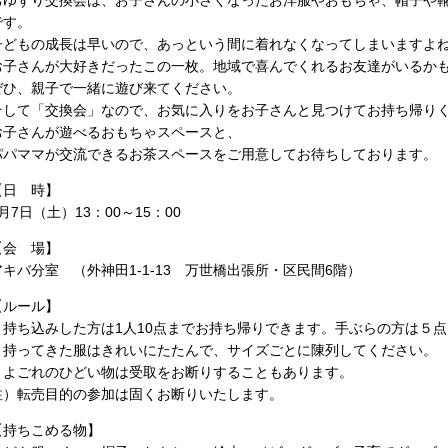
おゆずり交換会は、お子さんの小さくなったお洋服やおもちゃ、帽子や
です。
子どもの成長は早いので、あっという間に着れなくなってしまいますよ
お子さんが大好きだったこの一枚。地域で喜んでくれるお友達がいるか
ぜひ、親子で一緒に遊び来てください。
そして「交換会」なので、お気に入りをお子さんと見つけてお持ち帰り
お子さんが遊べるおもちゃスペースと、
パパママが交流できるお茶スペースをご用意してお待ちしております。
【日 時】
月7日（土）13：00～15：00
【会 場】
アキバ分室 （外神田1-1-13 万世橋出張所・区民間6階）
【ルール】
・持ち込みした方は
1
人
10
点までお持ち帰りできます。手ぶらの方は５点
・持ってきた服はきれいにたたんで、サイズごとに陳列してください。
・よごれのひどい物は受取をお断りすることもあります。
注）転売目的の参加は固くお断りいたします。
【持ちこめる物】