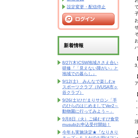
設定変更・配信停止
新着情報
8/27(木)CSW地域ささえ合い
3
研修『「見えない障がい」と
地域での暮らし』
9/12(土) みんなで楽しむe
スポーツクラブ（IVUSA市ヶ
谷クラブ）
9/26(土)ひだまりサロン「手
のひらのはじめましてVer2～
動物園に行ってみよう～」
9月8日（火）ご縁むすび食堂
musubiお申込受付開始！
今年も実施決定★『なりきり
キッズ～ちよだのお助けマン