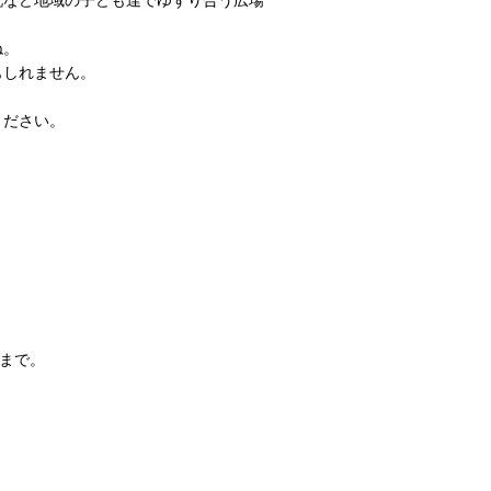
靴など地域の子ども達でゆずり合う広場
ね。
もしれません。
ください。
まで。