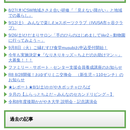
8/27(木)CSW地域ささえ合い研修『「見えない障がい」と地域
での暮らし』
9/12(土) みんなで楽しむeスポーツクラブ（IVUSA市ヶ谷クラ
ブ）
9/26(土)ひだまりサロン「手のひらのはじめましてVer2～動物園
に行ってみよう～」
9月8日（火）ご縁むすび食堂musubiお申込受付開始！
今年も実施決定★『なりきりキッズ～ちよだのお助けマン～』
大募集！！！
ファミリー・サポート・センター支援会員養成講座のお知らせ
R8 8/28開催！おゆずりミニ交換会 （新生児～110センチ）の
お知らせ
★レポート★8/1(土)かがやきボッチャひろば
９月の【ふらっとちよだ～みんなのセカンドリビング～】
令和8年度後期かがやき大学 説明会・記念講演会
過去の記事