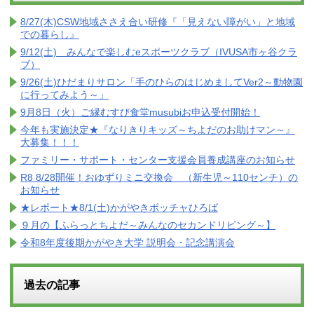
8/27(木)CSW地域ささえ合い研修『「見えない障がい」と地域
での暮らし』
9/12(土) みんなで楽しむeスポーツクラブ（IVUSA市ヶ谷クラ
ブ）
9/26(土)ひだまりサロン「手のひらのはじめましてVer2～動物園
に行ってみよう～」
9月8日（火）ご縁むすび食堂musubiお申込受付開始！
今年も実施決定★『なりきりキッズ～ちよだのお助けマン～』
大募集！！！
ファミリー・サポート・センター支援会員養成講座のお知らせ
R8 8/28開催！おゆずりミニ交換会 （新生児～110センチ）の
お知らせ
★レポート★8/1(土)かがやきボッチャひろば
９月の【ふらっとちよだ～みんなのセカンドリビング～】
令和8年度後期かがやき大学 説明会・記念講演会
過去の記事