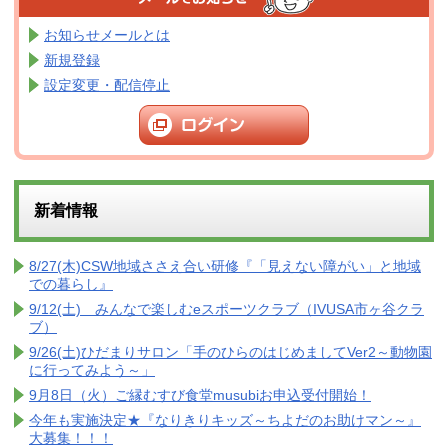
お知らせメールとは
新規登録
設定変更・配信停止
新着情報
8/27(木)CSW地域ささえ合い研修『「見えない障がい」と地域
での暮らし』
9/12(土) みんなで楽しむeスポーツクラブ（IVUSA市ヶ谷クラ
ブ）
9/26(土)ひだまりサロン「手のひらのはじめましてVer2～動物園
に行ってみよう～」
9月8日（火）ご縁むすび食堂musubiお申込受付開始！
今年も実施決定★『なりきりキッズ～ちよだのお助けマン～』
大募集！！！