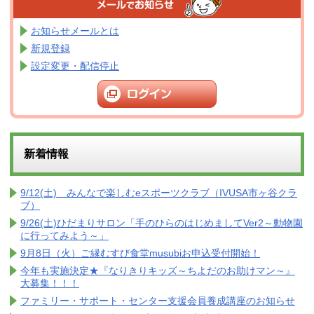
お知らせメールとは
新規登録
設定変更・配信停止
新着情報
9/12(土) みんなで楽しむeスポーツクラブ（IVUSA市ヶ谷クラ
ブ）
9/26(土)ひだまりサロン「手のひらのはじめましてVer2～動物園
に行ってみよう～」
9月8日（火）ご縁むすび食堂musubiお申込受付開始！
今年も実施決定★『なりきりキッズ～ちよだのお助けマン～』
大募集！！！
ファミリー・サポート・センター支援会員養成講座のお知らせ