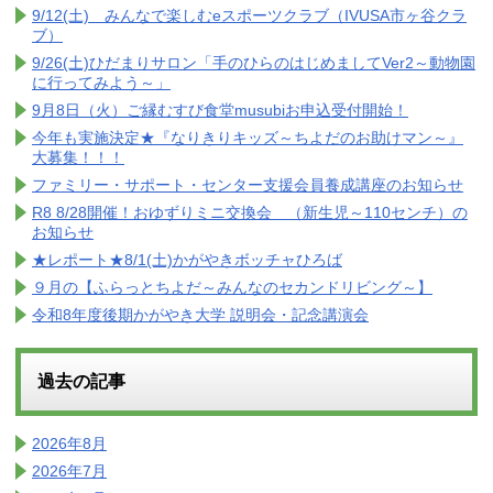
9/12(土) みんなで楽しむeスポーツクラブ（IVUSA市ヶ谷クラ
ブ）
9/26(土)ひだまりサロン「手のひらのはじめましてVer2～動物園
に行ってみよう～」
9月8日（火）ご縁むすび食堂musubiお申込受付開始！
今年も実施決定★『なりきりキッズ～ちよだのお助けマン～』
大募集！！！
ファミリー・サポート・センター支援会員養成講座のお知らせ
R8 8/28開催！おゆずりミニ交換会 （新生児～110センチ）の
お知らせ
★レポート★8/1(土)かがやきボッチャひろば
９月の【ふらっとちよだ～みんなのセカンドリビング～】
令和8年度後期かがやき大学 説明会・記念講演会
過去の記事
2026年8月
2026年7月