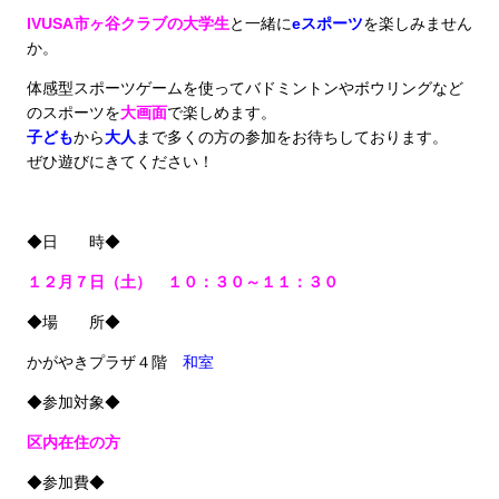
IVUSA市ヶ谷クラブの大学生
と一緒に
eスポーツ
を楽しみません
か。
体感型スポーツゲームを使ってバドミントンやボウリングなど
のスポーツを
大画面
で楽しめます。
子ども
から
大人
まで多くの方の参加をお待ちしております。
ぜひ遊びにきてください！
◆日 時◆
１２月７日（土） １０：３０～１１：３０
◆場 所◆
かがやきプラザ４階
和室
◆参加対象◆
区内在住の方
◆参加費◆