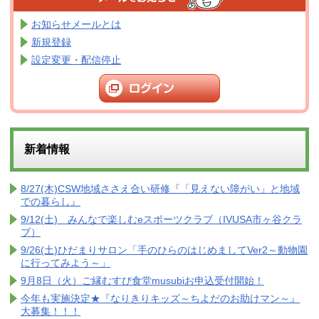
お知らせメールとは
新規登録
設定変更・配信停止
新着情報
8/27(木)CSW地域ささえ合い研修『「見えない障がい」と地域
での暮らし』
9/12(土) みんなで楽しむeスポーツクラブ（IVUSA市ヶ谷クラ
ブ）
9/26(土)ひだまりサロン「手のひらのはじめましてVer2～動物園
に行ってみよう～」
9月8日（火）ご縁むすび食堂musubiお申込受付開始！
今年も実施決定★『なりきりキッズ～ちよだのお助けマン～』
大募集！！！