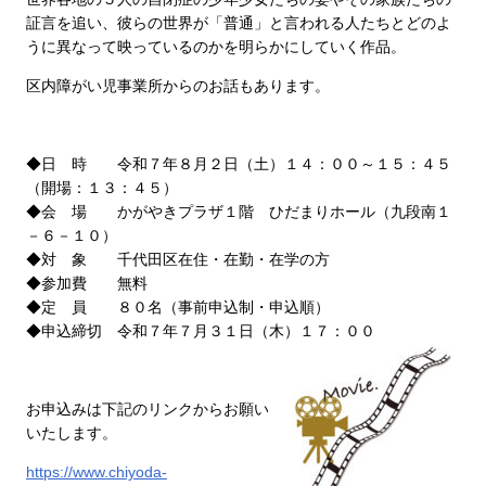
証言を追い、彼らの世界が「普通」と言われる人たちとどのよ
うに異なって映っているのかを明らかにしていく作品。
区内障がい児事業所からのお話もあります。
◆日 時 令和７年８月２日（土）１４：００～１５：４５
（開場：１３：４５）
◆会 場 かがやきプラザ１階 ひだまりホール（九段南１
－６－１０）
◆対 象 千代田区在住・在勤・在学の方
◆参加費 無料
◆定 員 ８０名（事前申込制・申込順）
◆申込締切 令和７年７月３１日（木）１７：００
お申込みは下記のリンクからお願い
いたします。
https://www.chiyoda-