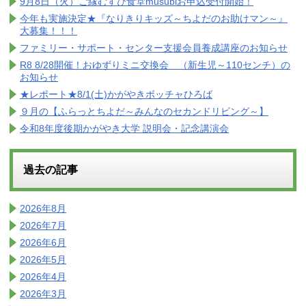
9月8日（火）ご縁むすび食堂musubiお申込受付開始！
今年も実施決定★『なりきりキッズ～ちよだのお助けマン～』
大募集！！！
ファミリー・サポート・センター支援会員養成講座のお知らせ
R8 8/28開催！おゆずりミニ交換会 （新生児～110センチ）の
お知らせ
★レポート★8/1(土)かがやきボッチャひろば
９月の【ふらっとちよだ～みんなのセカンドリビング～】
令和8年度後期かがやき大学 説明会・記念講演会
過去の記事
2026年8月
2026年7月
2026年6月
2026年5月
2026年4月
2026年3月