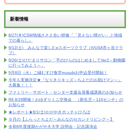
新着情報
8/27(木)CSW地域ささえ合い研修『「見えない障がい」と地域
での暮らし』
9/12(土) みんなで楽しむeスポーツクラブ（IVUSA市ヶ谷クラ
ブ）
9/26(土)ひだまりサロン「手のひらのはじめましてVer2～動物園
に行ってみよう～」
9月8日（火）ご縁むすび食堂musubiお申込受付開始！
今年も実施決定★『なりきりキッズ～ちよだのお助けマン～』
大募集！！！
ファミリー・サポート・センター支援会員養成講座のお知らせ
R8 8/28開催！おゆずりミニ交換会 （新生児～110センチ）の
お知らせ
★レポート★8/1(土)かがやきボッチャひろば
９月の【ふらっとちよだ～みんなのセカンドリビング～】
令和8年度後期かがやき大学 説明会・記念講演会