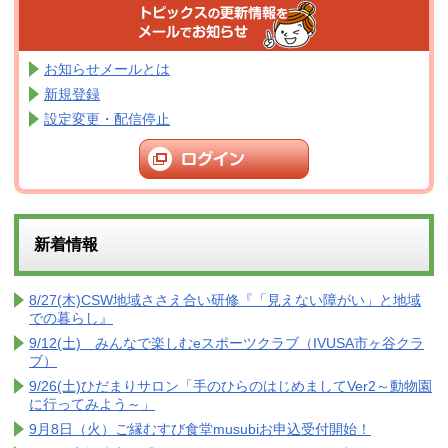
お知らせメールとは
新規登録
設定変更・配信停止
新着情報
8/27(木)CSW地域ささえ合い研修『「見えない障がい」と地域
での暮らし』
9/12(土) みんなで楽しむeスポーツクラブ（IVUSA市ヶ谷クラ
ブ）
9/26(土)ひだまりサロン「手のひらのはじめましてVer2～動物園
に行ってみよう～」
9月8日（火）ご縁むすび食堂musubiお申込受付開始！