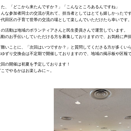
また、「どこから来たんですか？」「こんなところあるんですね」
こんな参加者同士の交流が見れて、担当者としてはとても嬉しかったで
千代田区の子育て世帯の交流の場として楽しんでいただけたら幸いです
この活動は地域のボランティアさんと民生委員さんで運営しています。
活動のお手伝いしていただける方を募集しておりますので、お気軽に声
有難いことに、「次回はいつですか？」と質問してくださる方が多くい
おゆずり交換会は不定期で開催しておりますので、地域の掲示板や区報
次回の開催は初夏を予定しております！
どこでやるかはお楽しみに～。