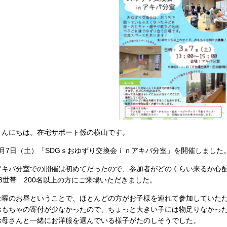
こんにちは。在宅サポート係の横山です。
3月7日（土）「SDGｓおゆずり交換会ｉｎアキバ分室」を開催しました
アキバ分室での開催は初めてだったので、参加者がどのくらい来るか心
78世帯 200名以上の方にご来場いただきました。
土曜のお昼ということで、ほとんどの方がお子様を連れて参加していた
おもちゃの寄付が少なかったので、ちょっと大きい子には物足りなかっ
お母さんと一緒にお洋服を選んでいる様子がたのしそうでした。