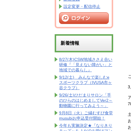
設定変更・配信停止
新着情報
8/27(木)CSW地域ささえ合い
研修『「見えない障がい」と
地域での暮らし』
9/12(土) みんなで楽しむe
スポーツクラブ（IVUSA市ヶ
谷クラブ）
9/26(土)ひだまりサロン「手
のひらのはじめましてVer2～
動物園に行ってみよう～」
9月8日（火）ご縁むすび食堂
musubiお申込受付開始！
今年も実施決定★『なりきり
キッズ～ちよだのお助けマン