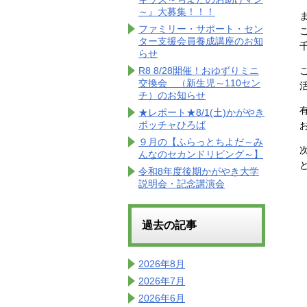
～』大募集！！！
ファミリー・サポート・セン
ター支援会員養成講座のお知
らせ
R8 8/28開催！おゆずりミニ
交換会 （新生児～110セン
チ）のお知らせ
★レポート★8/1(土)かがやき
ボッチャひろば
９月の【ふらっとちよだ～み
んなのセカンドリビング～】
令和8年度後期かがやき大学
説明会・記念講演会
過去の記事
2026年8月
2026年7月
2026年6月