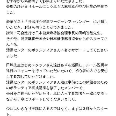
お子様から高齢者までお集まりいただきました。
会場のひだまりホールに１０卓もの麻雀卓が並び圧巻の光景で
した。
豪華ゲスト「井出洋介健康マージャンファウンダー」にお越し
いただき、お話も伺うことができました。
講師・司会進行は日本健康麻将協会理事長の田嶋智徳先生。
その他、健康麻将全国会や日本健康麻将協会からのスタッフさ
ん４名、
活動センターのボランティアさん５名がサポートしてください
ました。
田嶋先生はじめスタッフさん達は各卓を巡回し、ルール説明や
進行のフォローを行っていただいたので、初心者の方でも安心
して参加していただけました。
活動センターのボランティアさん達は事前にこの体験会のため
のボランティア養成講座を修了したメンバーで、
受付をご担当いただいたり、卓に入って参加者と一緒に交流し
ながら丁寧にサポートしてくださいました。
今回はいきなり実践に入るのではなく、まずは３牌からスター
ト。