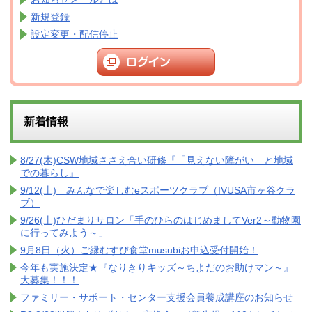
新規登録
設定変更・配信停止
新着情報
8/27(木)CSW地域ささえ合い研修『「見えない障がい」と地域
での暮らし』
9/12(土) みんなで楽しむeスポーツクラブ（IVUSA市ヶ谷クラ
ブ）
9/26(土)ひだまりサロン「手のひらのはじめましてVer2～動物園
に行ってみよう～」
9月8日（火）ご縁むすび食堂musubiお申込受付開始！
今年も実施決定★『なりきりキッズ～ちよだのお助けマン～』
大募集！！！
ファミリー・サポート・センター支援会員養成講座のお知らせ