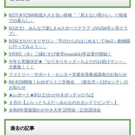
8/27(木)CSW地域ささえ合い研修『「見えない障がい」と地域
での暮らし』
9/12(土) みんなで楽しむeスポーツクラブ（IVUSA市ヶ谷クラ
ブ）
9/26(土)ひだまりサロン「手のひらのはじめましてVer2～動物園
に行ってみよう～」
9月8日（火）ご縁むすび食堂musubiお申込受付開始！
今年も実施決定★『なりきりキッズ～ちよだのお助けマン～』
大募集！！！
ファミリー・サポート・センター支援会員養成講座のお知らせ
R8 8/28開催！おゆずりミニ交換会 （新生児～110センチ）の
お知らせ
★レポート★8/1(土)かがやきボッチャひろば
９月の【ふらっとちよだ～みんなのセカンドリビング～】
令和8年度後期かがやき大学 説明会・記念講演会
過去の記事