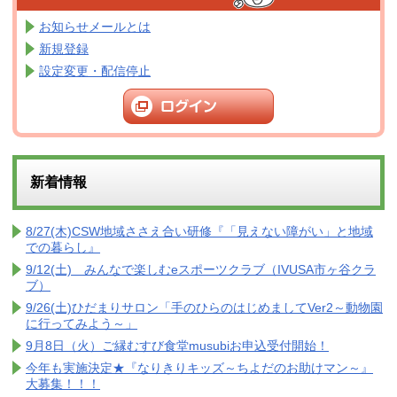
お知らせメールとは
新規登録
設定変更・配信停止
新着情報
8/27(木)CSW地域ささえ合い研修『「見えない障がい」と地域
での暮らし』
9/12(土) みんなで楽しむeスポーツクラブ（IVUSA市ヶ谷クラ
ブ）
9/26(土)ひだまりサロン「手のひらのはじめましてVer2～動物園
に行ってみよう～」
9月8日（火）ご縁むすび食堂musubiお申込受付開始！
今年も実施決定★『なりきりキッズ～ちよだのお助けマン～』
大募集！！！