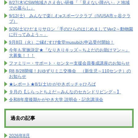
8/27(木)CSW地域ささえ合い研修『「見えない障がい」と地域
での暮らし』
9/12(土) みんなで楽しむeスポーツクラブ（IVUSA市ヶ谷クラ
ブ）
9/26(土)ひだまりサロン「手のひらのはじめましてVer2～動物園
に行ってみよう～」
9月8日（火）ご縁むすび食堂musubiお申込受付開始！
今年も実施決定★『なりきりキッズ～ちよだのお助けマン～』
大募集！！！
ファミリー・サポート・センター支援会員養成講座のお知らせ
R8 8/28開催！おゆずりミニ交換会 （新生児～110センチ）の
お知らせ
★レポート★8/1(土)かがやきボッチャひろば
９月の【ふらっとちよだ～みんなのセカンドリビング～】
令和8年度後期かがやき大学 説明会・記念講演会
過去の記事
2026年8月