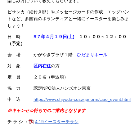
楽しみ方について教えてもらいます。
ピサンカ（絵付き卵）やメッセージカードの作成、エッグハン
トなど、多国籍のボランティアと一緒にイースターを楽しみま
しょう！
日 時 ：
R７年４月１９日(土)
１０：００～１２：００
（予定）
会 場 ： かがやきプラザ１階
ひだまりホール
対 象 ：
区内在住
の方
定 員 ： ２０名（申込順）
協 力 ： 認定NPO法人ハンズオン東京
申 込 ：
https://www.chiyoda-cosw.jp/form/ciao_event.html
※キャンセル待ちでのご案内となります
チ ラ シ ：
4.19イースターチラシ