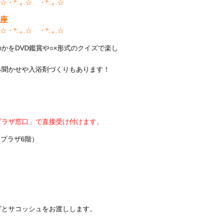
.☆・*:.｡.☆゚・*:.｡.☆
座
.☆・*:.｡.☆゚・*:.｡.☆
かをDVD鑑賞や○×形式のクイズで楽し
み聞かせや入浴剤づくりもあります！
プラザ窓口」で直接受け付けます。
プラザ6階）
グとサコッシュをお渡しします。