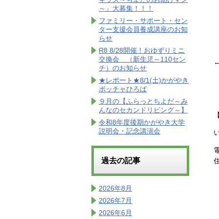
～』大募集！！！
ファミリー・サポート・セン
ター支援会員養成講座のお知
らせ
R8 8/28開催！おゆずりミニ
交換会 （新生児～110セン
チ）のお知らせ
★レポート★8/1(土)かがやき
ボッチャひろば
９月の【ふらっとちよだ～み
んなのセカンドリビング～】
令和8年度後期かがやき大学
説明会・記念講演会
電
過去の記事
2026年8月
2026年7月
2026年6月