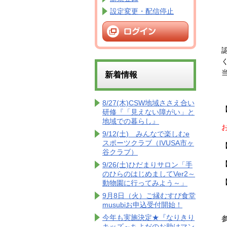
設定変更・配信停止
新着情報
8/27(木)CSW地域ささえ合い
研修『「見えない障がい」と
地域での暮らし』
9/12(土) みんなで楽しむe
スポーツクラブ（IVUSA市ヶ
谷クラブ）
9/26(土)ひだまりサロン「手
のひらのはじめましてVer2～
動物園に行ってみよう～」
9月8日（火）ご縁むすび食堂
musubiお申込受付開始！
今年も実施決定★『なりきり
キッズ～ちよだのお助けマン