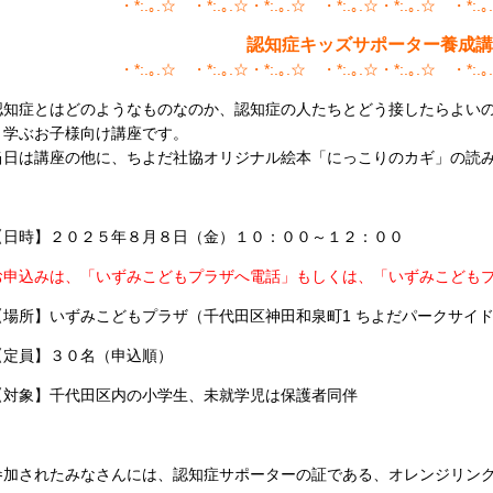
・*:.｡.☆゚・*:.｡.☆・*:.｡.☆゚・*:.｡.☆・*:.｡.☆゚・*:.｡
認知症キッズサポーター養成講
・*:.｡.☆゚・*:.｡.☆・*:.｡.☆゚・*:.｡.☆・*:.｡.☆゚・*:.｡
認知症とはどのようなものなのか、認知症の人たちとどう接したらよいの
く学ぶお子様向け講座です。
当日は講座の他に、ちよだ社協オリジナル絵本「にっこりのカギ」の読
【日時】２０２５年８月８日（金）１０：００～１２：００
お申込みは、「いずみこどもプラザへ電話」もしくは、「いずみこども
【場所】いずみこどもプラザ（千代田区神田和泉町1 ちよだパークサイド
【定員】３０名（申込順）
【対象】千代田区内の小学生、未就学児は保護者同伴
参加されたみなさんには、認知症サポーターの証である、オレンジリン