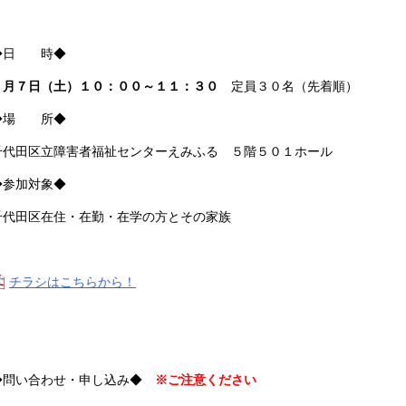
◆日 時◆
２月７日（土）１０：００～１１：３０
定員３０名（先着順）
◆場 所◆
千代田区立障害者福祉センターえみふる ５階５０１ホール
◆参加対象◆
千代田区在住・在勤・在学の方とその家族
チラシはこちらから！
◆問い合わせ・申し込み◆
※ご注意ください