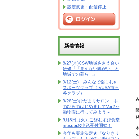
設定変更・配信停止
新着情報
8/27(木)CSW地域ささえ合い
研修『「見えない障がい」と
地域での暮らし』
9/12(土) みんなで楽しむe
スポーツクラブ（IVUSA市ヶ
谷クラブ）
9/26(土)ひだまりサロン「手
のひらのはじめましてVer2～
動物園に行ってみよう～」
9月8日（火）ご縁むすび食堂
musubiお申込受付開始！
今年も実施決定★『なりきり
キッズ～ちよだのお助けマン