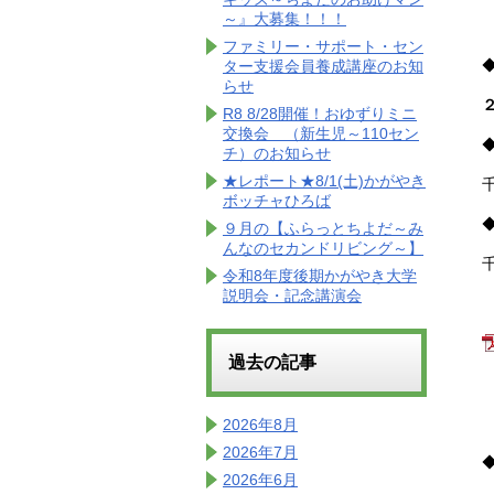
～』大募集！！！
ファミリー・サポート・セン
ター支援会員養成講座のお知
らせ
R8 8/28開催！おゆずりミニ
交換会 （新生児～110セン
チ）のお知らせ
★レポート★8/1(土)かがやき
ボッチャひろば
９月の【ふらっとちよだ～み
んなのセカンドリビング～】
令和8年度後期かがやき大学
説明会・記念講演会
過去の記事
2026年8月
2026年7月
2026年6月