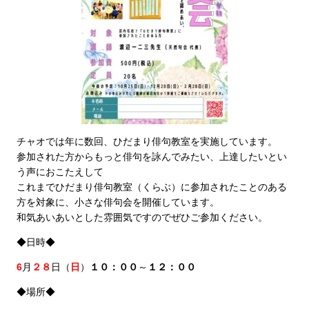
チャオでは年に数回、ひだまり俳句教室を実施しています。
参加された方からもっと俳句を詠んでみたい、上達したいとい
う声におこたえして
これまでひだまり俳句教室（くらぶ）に参加されたことのある
方を対象に、小さな俳句会を開催しています。
和気あいあいとした雰囲気ですのでぜひご参加ください。
◆日時◆
6
月
２８
日（
日
）
１０：００
～
１２：００
◆場所◆