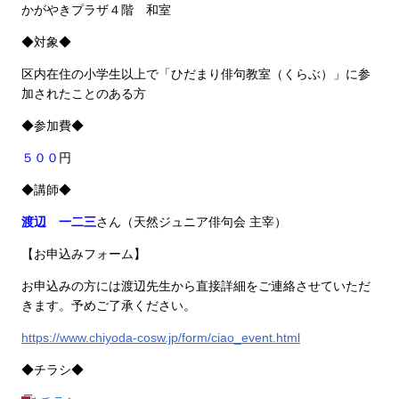
かがやきプラザ４階
和室
◆対象◆
区内在住の小学生以上で「ひだまり俳句教室（くらぶ）」に参
加されたことのある方
◆参加費◆
５００
円
◆講師◆
渡辺
一二三
さん（天然ジュニア俳句会 主宰）
【お申込みフォーム】
お申込みの方には渡辺先生から直接詳細をご連絡させていただ
きます。予めご了承ください。
https://www.chiyoda-cosw.jp/form/ciao_event.html
◆チラシ◆