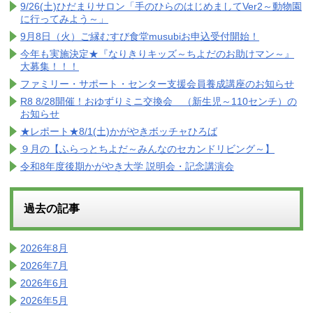
9/26(土)ひだまりサロン「手のひらのはじめましてVer2～動物園
に行ってみよう～」
9月8日（火）ご縁むすび食堂musubiお申込受付開始！
今年も実施決定★『なりきりキッズ～ちよだのお助けマン～』
大募集！！！
ファミリー・サポート・センター支援会員養成講座のお知らせ
R8 8/28開催！おゆずりミニ交換会 （新生児～110センチ）の
お知らせ
★レポート★8/1(土)かがやきボッチャひろば
９月の【ふらっとちよだ～みんなのセカンドリビング～】
令和8年度後期かがやき大学 説明会・記念講演会
過去の記事
2026年8月
2026年7月
2026年6月
2026年5月