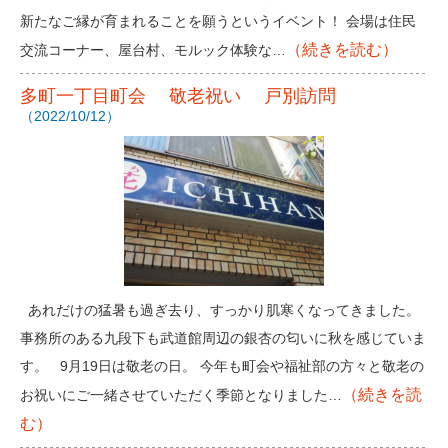
新たなご縁が育まれることを願うというイベント！ 会場は住民
（続きを読む）
交流コーナー、屋台村、モルック体験な…
多町一丁目町会 敬老祝い 戸別訪問
（2022/10/12）
あれだけの猛暑も過ぎ去り、すっかり肌寒くなってきました。
事務所のある九段下も武道館周辺の銀杏の匂いに秋を感じていま
す。 9月19日は敬老の日。 今年も町会や福祉部の方々と敬老の
（続きを読
お祝いにご一緒させていただく季節となりました…
む）