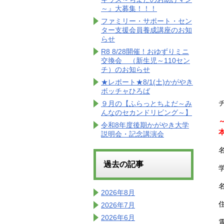
～』大募集！！！
ファミリー・サポート・セン
ター支援会員養成講座のお知
らせ
R8 8/28開催！おゆずりミニ
交換会 （新生児～110セン
チ）のお知らせ
★レポート★8/1(土)かがやき
ボッチャひろば
９月の【ふらっとちよだ～み
んなのセカンドリビング～】
令和8年度後期かがやき大学
説明会・記念講演会
過去の記事
2026年8月
2026年7月
2026年6月