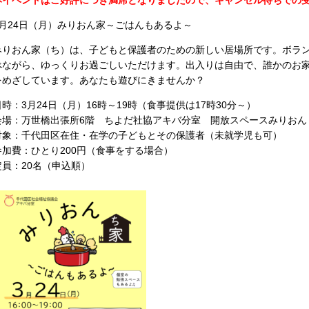
本イベントはご好評につき満席となりましたので、キャンセル待ちでの
3月24日（月）みりおん家～ごはんもあるよ～
みりおん家（ち）は、子どもと保護者のための新しい居場所です。ボラ
べながら、ゆっくりお過ごしいただけます。出入りは自由で、誰かのお
をめざしています。あなたも遊びにきませんか？
日時：3月24日（月）16時～19時（食事提供は17時30分～）
会場：万世橋出張所6階 ちよだ社協アキバ分室 開放スペースみりおん（外
対象：千代田区在住・在学の子どもとその保護者（未就学児も可）
参加費：ひとり200円（食事をする場合）
定員：20名（申込順）