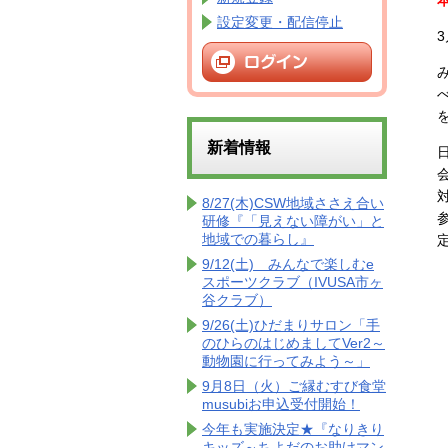
設定変更・配信停止
新着情報
8/27(木)CSW地域ささえ合い
研修『「見えない障がい」と
地域での暮らし』
9/12(土) みんなで楽しむe
スポーツクラブ（IVUSA市ヶ
谷クラブ）
9/26(土)ひだまりサロン「手
のひらのはじめましてVer2～
動物園に行ってみよう～」
9月8日（火）ご縁むすび食堂
musubiお申込受付開始！
今年も実施決定★『なりきり
キッズ～ちよだのお助けマン