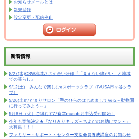
お知らせメールとは
新規登録
設定変更・配信停止
新着情報
8/27(木)CSW地域ささえ合い研修『「見えない障がい」と地域
での暮らし』
9/12(土) みんなで楽しむeスポーツクラブ（IVUSA市ヶ谷クラ
ブ）
9/26(土)ひだまりサロン「手のひらのはじめましてVer2～動物園
に行ってみよう～」
9月8日（火）ご縁むすび食堂musubiお申込受付開始！
今年も実施決定★『なりきりキッズ～ちよだのお助けマン～』
大募集！！！
ファミリー・サポート・センター支援会員養成講座のお知らせ