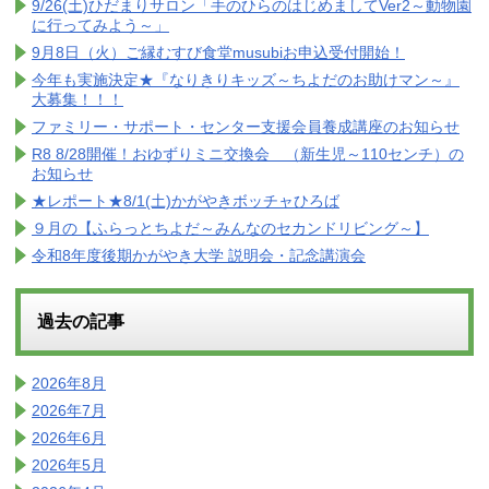
9/26(土)ひだまりサロン「手のひらのはじめましてVer2～動物園
に行ってみよう～」
9月8日（火）ご縁むすび食堂musubiお申込受付開始！
今年も実施決定★『なりきりキッズ～ちよだのお助けマン～』
大募集！！！
ファミリー・サポート・センター支援会員養成講座のお知らせ
R8 8/28開催！おゆずりミニ交換会 （新生児～110センチ）の
お知らせ
★レポート★8/1(土)かがやきボッチャひろば
９月の【ふらっとちよだ～みんなのセカンドリビング～】
令和8年度後期かがやき大学 説明会・記念講演会
過去の記事
2026年8月
2026年7月
2026年6月
2026年5月