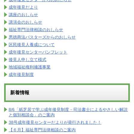
成年後見だより
講座のおしらせ
講演会のおしらせ
福祉専門法律相談のおしらせ
悪徳商法バスターズからのおしらせ
区民後見人養成について
成年後見センターパンフレット
後見人申し立て様式
地域福祉権利擁護事業
成年後見制度
新着情報
8/6「紙芝居で学ぶ成年後見制度－司法書士によるやさしい解説
と個別相談会」のご案内
38号成年後見センターだよりが発行されました！
【６月】福祉専門法律相談のご案内