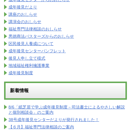
成年後見だより
講座のおしらせ
講演会のおしらせ
福祉専門法律相談のおしらせ
悪徳商法バスターズからのおしらせ
区民後見人養成について
成年後見センターパンフレット
後見人申し立て様式
地域福祉権利擁護事業
成年後見制度
新着情報
8/6「紙芝居で学ぶ成年後見制度－司法書士によるやさしい解説
と個別相談会」のご案内
38号成年後見センターだよりが発行されました！
【６月】福祉専門法律相談のご案内