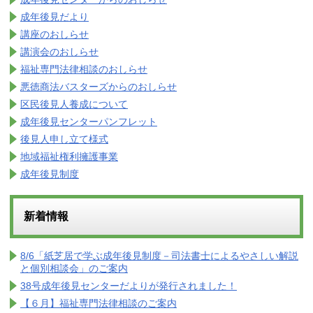
成年後見だより
講座のおしらせ
講演会のおしらせ
福祉専門法律相談のおしらせ
悪徳商法バスターズからのおしらせ
区民後見人養成について
成年後見センターパンフレット
後見人申し立て様式
地域福祉権利擁護事業
成年後見制度
新着情報
8/6「紙芝居で学ぶ成年後見制度－司法書士によるやさしい解説
と個別相談会」のご案内
38号成年後見センターだよりが発行されました！
【６月】福祉専門法律相談のご案内