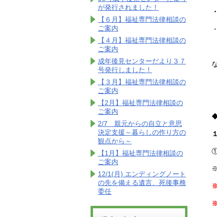
が発行されました！
【６月】福祉専門法律相談の
ご案内
【４月】福祉専門法律相談の
ご案内
成年後見センターだより３７
号発行しました！
【３月】福祉専門法律相談の
ご案内
【2月】福祉専門法律相談の
ご案内
2/7 親元からの自立と意思
決定支援～暮らしの作り方の
観点から～
【1月】福祉専門法律相談の
ご案内
12/1(月) エンディングノート
の先を備える遺言、死後事務
委任