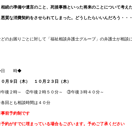
・相続の準備や遺言のこと、死後事務といった将来のことについて考え
・
悪質な消費契約をさせられてしまった。どうしたらいいんだろう・・
などのお困りごとに対して「福祉相談弁護士グループ」の弁護士が相談
◆日 時◆
１０月９日（木） １０月２３日（木）
①午後２時～ ②午後２時５０分～ ③午後３時４０分～
※各回とも相談時間は４０分
※事前予約制です
※予約がすでに埋まっている場合もございます。予めご了承ください