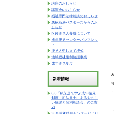
講座のおしらせ
講演会のおしらせ
福祉専門法律相談のおしらせ
悪徳商法バスターズからのお
しらせ
区民後見人養成について
成年後見センターパンフレッ
ト
後見人申し立て様式
地域福祉権利擁護事業
成年後見制度
新着情報
8/6「紙芝居で学ぶ成年後見
制度－司法書士によるやさし
い解説と個別相談会」のご案
内
38号成年後見センターだより