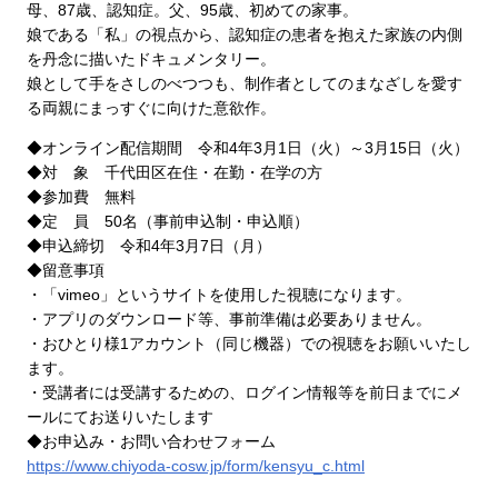
母、87歳、認知症。父、95歳、初めての家事。
娘である「私」の視点から、認知症の患者を抱えた家族の内側
を丹念に描いたドキュメンタリー。
娘として手をさしのべつつも、制作者としてのまなざしを愛す
る両親にまっすぐに向けた意欲作。
◆オンライン配信期間 令和4年3月1日（火）～3月15日（火）
◆対 象 千代田区在住・在勤・在学の方
◆参加費 無料
◆定 員 50名（事前申込制・申込順）
◆申込締切 令和4年3月7日（月）
◆留意事項
・「vimeo」というサイトを使用した視聴になります。
・アプリのダウンロード等、事前準備は必要ありません。
・おひとり様1アカウント（同じ機器）での視聴をお願いいたし
ます。
・受講者には受講するための、ログイン情報等を前日までにメ
ールにてお送りいたします
◆お申込み・お問い合わせフォーム
https://www.chiyoda-cosw.jp/form/kensyu_c.html