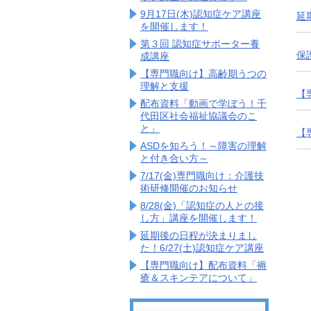
9月17日(木)認知症ケア講座
延
を開催します！
第３回 認知症サポーター養
保
成講座
【専門職向け】高齢期うつの
理解と支援
【
配布資料「動画で学ぼう！千
代田区社会福祉協議会のこ
と」
【
ASDを知ろう！～障害の理解
と付き合い方～
7/17(金)専門職向け：介護技
術研修開催のお知らせ
8/28(金)「認知症の人との接
し方」講座を開催します！
延期後の日程が決まりまし
た！6/27(土)認知症ケア講座
【専門職向け】配布資料「褥
瘡＆スキンテアについて」