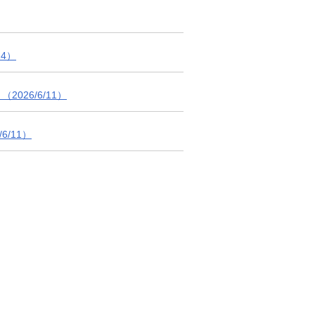
4）
026/6/11）
6/11）