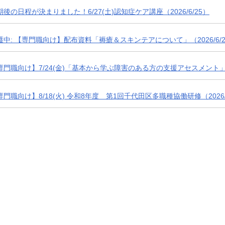
期後の日程が決まりました！6/27(土)認知症ケア講座（2026/6/25）
護中: 【専門職向け】配布資料「褥瘡＆スキンテアについて」（2026/6/2
専門職向け】7/24(金)「基本から学ぶ障害のある方の支援アセスメント」（2
専門職向け】8/18(火) 令和8年度 第1回千代田区多職種協働研修（2026/