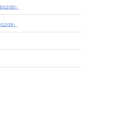
12/20）
2/19）