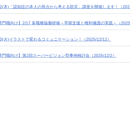
/12(木)「認知症の本人の視点から考える防災」講座を開催します！（2025/
専門職向け】2/17 多職種協働研修～早期支援と権利擁護の実践～（2025/1
/10(火)イラストで変わるコミュニケーション！（2025/12/12）
専門職向け】第2回スーパービジョン型事例検討会（2025/12/2）