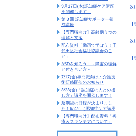
9月17日(木)認知症ケア講座
2
を開催します！
第３回 認知症サポーター養
【
成講座
【専門職向け】高齢期うつの
理解と支援
2
配布資料「動画で学ぼう！千
代田区社会福祉協議会のこ
と」
【
ASDを知ろう！～障害の理解
と付き合い方～
7/17(金)専門職向け：介護技
術研修開催のお知らせ
8/28(金)「認知症の人との接
し方」講座を開催します！
延期後の日程が決まりまし
た！6/27(土)認知症ケア講座
【専門職向け】配布資料「褥
瘡＆スキンテアについて」