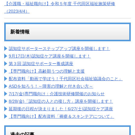
【介護職・福祉職向け】令和５年度 千代田区福祉施策研修
（2023/4/4）
新着情報
認知症サポーターステップアップ講座を開催します！
9月17日(木)認知症ケア講座を開催します！
第３回 認知症サポーター養成講座
【専門職向け】高齢期うつの理解と支援
配布資料「動画で学ぼう！千代田区社会福祉協議会のこと」
ASDを知ろう！～障害の理解と付き合い方～
7/17(金)専門職向け：介護技術研修開催のお知らせ
8/28(金)「認知症の人との接し方」講座を開催します！
延期後の日程が決まりました！6/27(土)認知症ケア講座
【専門職向け】配布資料「褥瘡＆スキンテアについて」
過去の記事