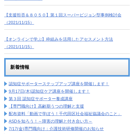
【支援拒否＆８０５０】第１回スーパービジョン型事例検討会
（2021/11/15）
【オンラインで学ぶ】枠組みを活用したアセスメント方法
（2021/11/15）
新着情報
認知症サポーターステップアップ講座を開催します！
9月17日(木)認知症ケア講座を開催します！
第３回 認知症サポーター養成講座
【専門職向け】高齢期うつの理解と支援
配布資料「動画で学ぼう！千代田区社会福祉協議会のこと」
ASDを知ろう！～障害の理解と付き合い方～
7/17(金)専門職向け：介護技術研修開催のお知らせ