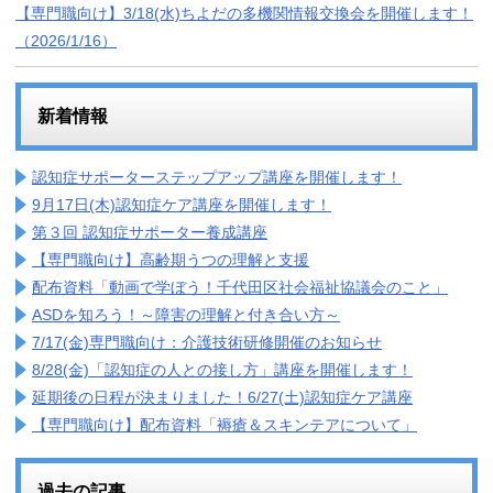
【専門職向け】3/18(水)ちよだの多機関情報交換会を開催します！
（2026/1/16）
新着情報
認知症サポーターステップアップ講座を開催します！
9月17日(木)認知症ケア講座を開催します！
第３回 認知症サポーター養成講座
【専門職向け】高齢期うつの理解と支援
配布資料「動画で学ぼう！千代田区社会福祉協議会のこと」
ASDを知ろう！～障害の理解と付き合い方～
7/17(金)専門職向け：介護技術研修開催のお知らせ
8/28(金)「認知症の人との接し方」講座を開催します！
延期後の日程が決まりました！6/27(土)認知症ケア講座
【専門職向け】配布資料「褥瘡＆スキンテアについて」
過去の記事