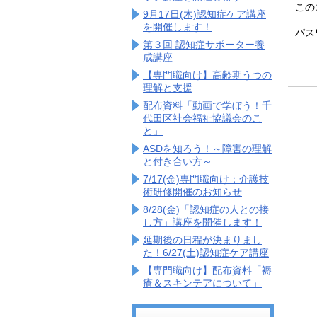
この
9月17日(木)認知症ケア講座
を開催します！
パス
第３回 認知症サポーター養
成講座
【専門職向け】高齢期うつの
理解と支援
配布資料「動画で学ぼう！千
代田区社会福祉協議会のこ
と」
ASDを知ろう！～障害の理解
と付き合い方～
7/17(金)専門職向け：介護技
術研修開催のお知らせ
8/28(金)「認知症の人との接
し方」講座を開催します！
延期後の日程が決まりまし
た！6/27(土)認知症ケア講座
【専門職向け】配布資料「褥
瘡＆スキンテアについて」