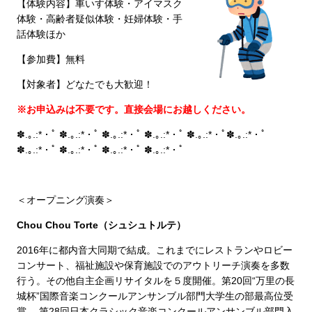
【体験内容】車いす体験・アイマスク
体験・高齢者疑似体験・妊婦体験・手
話体験ほか
【参加費】無料
【対象者】どなたでも大歓迎！
※お申込みは不要です。直接会場にお越しください。
✽.｡.:*・ﾟ ✽.｡.:*・ﾟ ✽.｡.:*・ﾟ ✽.｡.:*・ﾟ ✽.｡.:*・ﾟ✽.｡.:*・ﾟ
✽.｡.:*・ﾟ ✽.｡.:*・ﾟ ✽.｡.:*・ﾟ ✽.｡.:*・ﾟ
＜オープニング演奏＞
Chou Chou Torte（シュシュトルテ）
2016年に都内音大同期で結成。これまでにレストランやロビー
コンサート、福祉施設や保育施設でのアウトリーチ演奏を多数
行う。その他自主企画リサイタルを５度開催。第20回“万里の長
城杯”国際音楽コンクールアンサンブル部門大学生の部最高位受
賞。 第28回日本クラシック音楽コンクールアンサンブル部門入