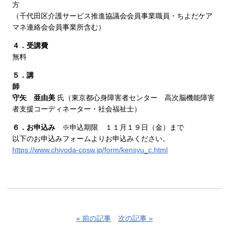
（千代田区介護サービス推進協議会会員事業職員・ちよだケア
マネ連絡会会員事業所含む）
４．受講費
無料
５．講
守矢 亜由美
氏（東京都心身障害者センター 高次脳機能障害
者支援コーディネーター・社会福祉士）
６．お申込み
※申込期限 １１月１９日（金）まで
以下のお申込みフォームよりお申込みください。
https://www.chiyoda-cosw.jp/form/kensyu_c.html
« 前の記事
次の記事 »