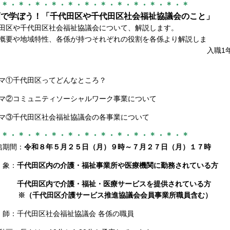
・＊・＊・＊・＊・＊・＊・＊・＊・＊・＊・＊・＊
画で学ぼう！「千代田区や千代田区社会福祉協議会のこと」
田区や千代田区社会福祉協議会について、解説します。
概要や地域特性、各係が持つそれぞれの役割を各係より解説しま
。 入職1年目の方から中堅職
マ①千代田区ってどんなところ？
マ②コミュニティソーシャルワーク事業について
マ③千代田区社会福祉協議会の各事業について
・＊・＊・＊・＊・＊・＊・＊・＊・＊・＊・＊・＊
信期間：
令和８年５月２５日（月）９時～７月２７日（月）１７時
 象：
千代田区内の介護・福祉事業所や医療機関に勤務されている方
代田区内で介護・福祉・医療サービスを提供されている方
（千代田区介護サービス推進協議会会員事業所職員含む）
 師：千代田区社会福祉協議会 各係の職員