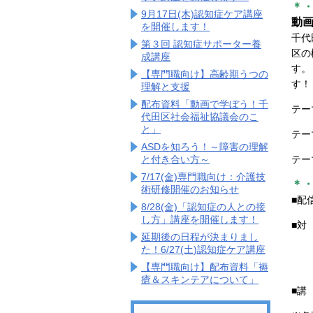
＊
9月17日(木)認知症ケア講座
動
を開催します！
千代
第３回 認知症サポーター養
区の
成講座
す
【専門職向け】高齢期うつの
す！
理解と支援
配布資料「動画で学ぼう！千
テー
代田区社会福祉協議会のこ
と」
テー
ASDを知ろう！～障害の理解
テー
と付き合い方～
7/17(金)専門職向け：介護技
＊
術研修開催のお知らせ
■配
8/28(金)「認知症の人との接
し方」講座を開催します！
■対
延期後の日程が決まりまし
た！6/27(土)認知症ケア講座
千
※
【専門職向け】配布資料「褥
瘡＆スキンテアについて」
■講