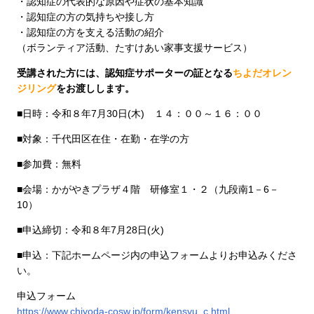
・認知症の代表的な原因や症状の基本知識
・認知症の方の気持ちや接し方
・認知症の方を支える活動の紹介
（ボランティア活動、たすけあい家事支援サービス）
受講された方には、認知症サポーターの証となる
ちよだオレン
ジリング
をお渡しします。
■日時：令和８年7月30日(木) １４：００～１６：００
■対象：千代田区在住・在勤・在学の方
■参加費：無料
■会場：かがやきプラザ４階 研修室１・２（九段南1－6－
10）
■申込締切：令和８年7月28日(火)
■申込：下記ホームページ内の申込フォームよりお申込みくださ
い。
申込フォーム
https://www.chiyoda-cosw.jp/form/kensyu_c.html