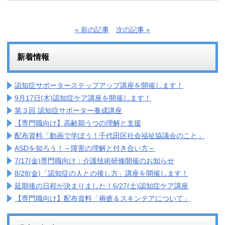
« 前の記事
次の記事 »
新着情報
認知症サポーターステップアップ講座を開催します！
9月17日(木)認知症ケア講座を開催します！
第３回 認知症サポーター養成講座
【専門職向け】高齢期うつの理解と支援
配布資料「動画で学ぼう！千代田区社会福祉協議会のこと」
ASDを知ろう！～障害の理解と付き合い方～
7/17(金)専門職向け：介護技術研修開催のお知らせ
8/28(金)「認知症の人との接し方」講座を開催します！
延期後の日程が決まりました！6/27(土)認知症ケア講座
【専門職向け】配布資料「褥瘡＆スキンテアについて」