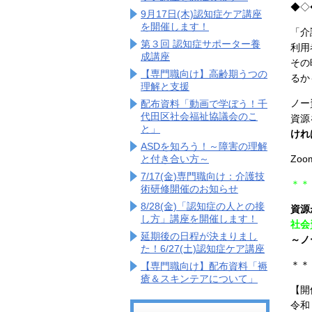
◆◇
9月17日(木)認知症ケア講座
を開催します！
「介
第３回 認知症サポーター養
利用
成講座
その
【専門職向け】高齢期うつの
るか
理解と支援
ノー
配布資料「動画で学ぼう！千
代田区社会福祉協議会のこ
資源
と」
けれ
ASDを知ろう！～障害の理解
Zo
と付き合い方～
7/17(金)専門職向け：介護技
＊＊
術研修開催のお知らせ
8/28(金)「認知症の人との接
資源
し方」講座を開催します！
社会
延期後の日程が決まりまし
～ノ
た！6/27(土)認知症ケア講座
＊＊
【専門職向け】配布資料「褥
瘡＆スキンテアについて」
【開
令和