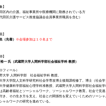
象】
田区内の介護。福祉事業所や医療機関に勤務されている方
代田区介護サービス推進協議会会員事業所職員を含む）
員】
名（先着）
※会場参加は１０名まで
師】
 裕一 氏（武蔵野大学人間科学部社会福祉学科 教授）
ロフィール）
野大学 人間科学部 社会福祉学科 教授。
大学大学院人文科学研究科社会学専攻博士後期課程修了。博士（社会学
大学健康科学部福祉心理学科准教授、武蔵野大学人間科学部社会福祉学科
は高齢者福祉とソーシャルワーク、ソーシャルワーク教育。社会で見過
付き、その生き方を支え、社会との関係性を変えていくためのソーシャ
シャルワークの研究を進めている。