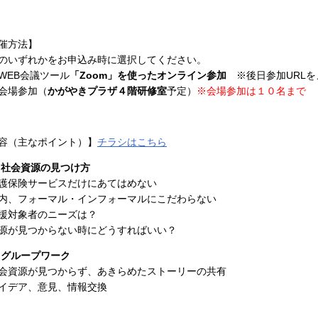
催方法】
のいずれかをお申込み時に選択してください。
WEB会議ツール
「Zoom」を使ったオンライン参加
※後日参加URLを
会場参加（
かがやきプラザ４階研修室
予定）
※会場参加は１０名まで
容（主なポイント）】
チラシはこちら
 社会資源の見つけ方
護保険サービスだけにあてはめない
内、フォーマル・インフォーマルにこだわらない
援対象者のニーズは？
源が見つからない時にどうすればいい？
 グループワーク
会資源が見つからず、あきらめたストーリーの共有
イデア、意見、情報交換