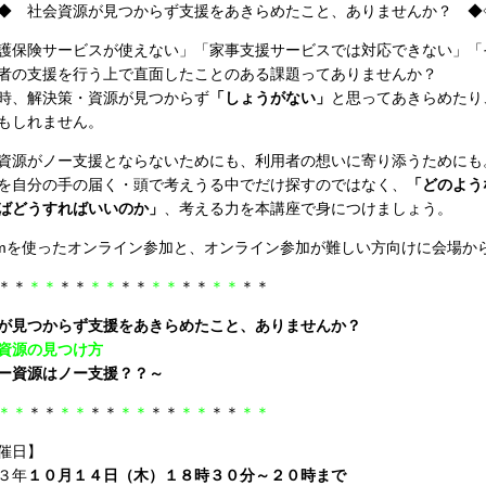
◆ 社会資源が見つからず支援をあきらめたこと、ありませんか？ ◆
護保険サービスが使えない」「家事支援サービスでは対応できない」「
者の支援を行う上で直面したことのある課題ってありませんか？
時、解決策・資源が見つからず
「しょうがない」
と思ってあきらめたり
もしれません。
資源がノー支援とならないためにも、利用者の想いに寄り添うためにも
を自分の手の届く・頭で考えうる中でだけ探すのではなく、
「どのよう
ばどうすればいいのか」
、考える力を本講座で身につけましょう。
omを使ったオンライン参加と、オンライン参加が難しい方向けに会場か
＊＊
＊＊
＊＊
＊＊
＊＊
＊＊
＊＊
＊＊
＊＊
が見つからず支援をあきらめたこと、ありませんか？
資源の見つけ方
ー資源はノー支援？？～
＊＊
＊＊
＊＊
＊＊
＊＊
＊＊
＊＊
＊＊
＊＊
催日】
３年
１０月１４日（木）１８時３０分～２０時まで